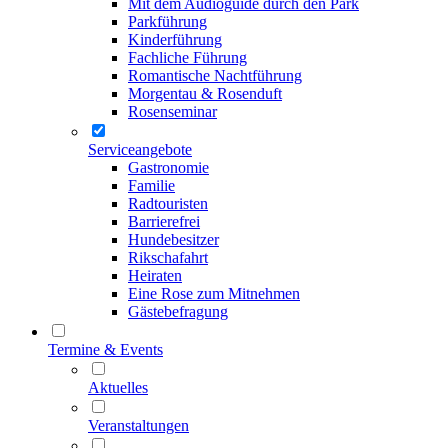
Mit dem Audioguide durch den Park
Parkführung
Kinderführung
Fachliche Führung
Romantische Nachtführung
Morgentau & Rosenduft
Rosenseminar
Serviceangebote
Gastronomie
Familie
Radtouristen
Barrierefrei
Hundebesitzer
Rikschafahrt
Heiraten
Eine Rose zum Mitnehmen
Gästebefragung
Termine & Events
Aktuelles
Veranstaltungen