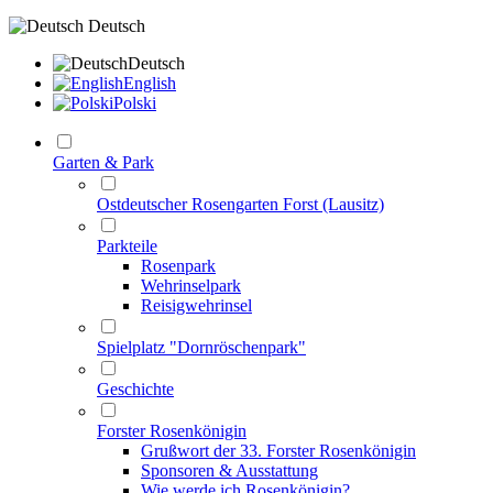
Deutsch
Deutsch
English
Polski
Garten & Park
Ostdeutscher Rosengarten Forst (Lausitz)
Parkteile
Rosenpark
Wehrinselpark
Reisigwehrinsel
Spielplatz "Dornröschenpark"
Geschichte
Forster Rosenkönigin
Grußwort der 33. Forster Rosenkönigin
Sponsoren & Ausstattung
Wie werde ich Rosenkönigin?