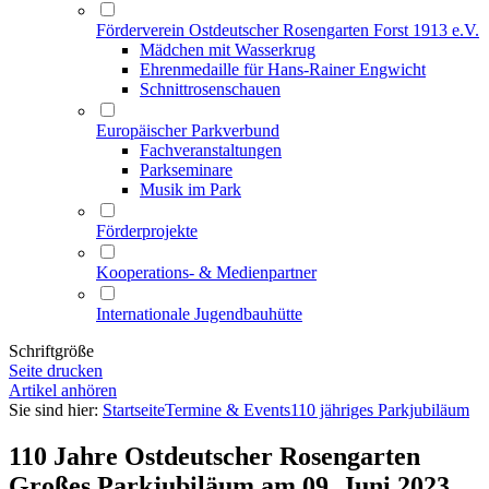
Förderverein Ostdeutscher Rosengarten Forst 1913 e.V.
Mädchen mit Wasserkrug
Ehrenmedaille für Hans-Rainer Engwicht
Schnittrosenschauen
Europäischer Parkverbund
Fachveranstaltungen
Parkseminare
Musik im Park
Förderprojekte
Kooperations- & Medienpartner
Internationale Jugendbauhütte
Schriftgröße
Seite drucken
Artikel anhören
Sie sind hier:
Startseite
Termine & Events
110 jähriges Parkjubiläum
110 Jahre Ostdeutscher Rosengarten
Großes Parkjubiläum am 09. Juni 2023