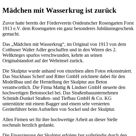
Mädchen mit Wasserkrug ist zurück
Zuvor hatte bereits der Förderverein Ostdeutscher Rosengarten Forst
1913 e.V. dem Rosengarten ein ganz besonderes Jubiläumsgeschenk
gemacht.
Das „Mädchen mit Wasserkrug“, im Original von 1913 von dem
Cottbuser Walter Adler geschaffen und in den Wirren des 2.
Weltkrieges spurlos verschwunden, kehrte an seinen
Originalstandort auf der Wehrinsel zurück.
Die Skulptur wurde anhand von einzelnen alten Fotos rekonstruiert.
Das Stuckhaus Scherf und Ritter GmbH zeichnete dabei für den
Modellbau und die Herstellung der Skulptur aus Beton
verantwortlich. Die Firma Mattig & Lindner GmbH steuerte den
hochwertigen Betonsockel bei. Das Straßenbauunternehmen
Schmidt-Dunkel Straßen- und Tiefbau GmbH & Co. KG
unterstützte mit einem Bagger und einem sehr versierten
Geräteführer beim Aufstellen von Sockel und der Skulptur.
Allen Firmen sei für ihre hochwertige Arbeit an dieser Stelle
nochmals herzlich gedankt.
Die Finanzierung der Skulptur erfolgte fast vollständig durch den