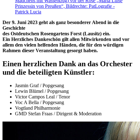
Mädchens mit Wasserkrug) vor der Rose „Maria Luise
Prinzessin von Preußen“, Bildrechte: PatLografie -
Patrick Lucia
Der 9. Juni 2023 geht als ganz besonderer Abend in die
Geschichte
des Ostdeutschen Rosengartens Forst (Lausitz) ein.
Ein Herzliches Dankeschön gilt allen Mitwirkenden und vor
allem den vielen helfenden Händen, die für den würdigen
Rahmen dieser Veranstaltung gesorgt haben.
Einen herzlichen Dank an das Orchester
und die beteiligten Künstler:
Jasmin Graf / Popgesang
Lewin Blümel / Popgesang
Victor Campos Leal / Tenor
Voc A Bella / Popgesang
Vogtland Philharmonie
GMD Stefan Fraas / Dirigent & Moderation