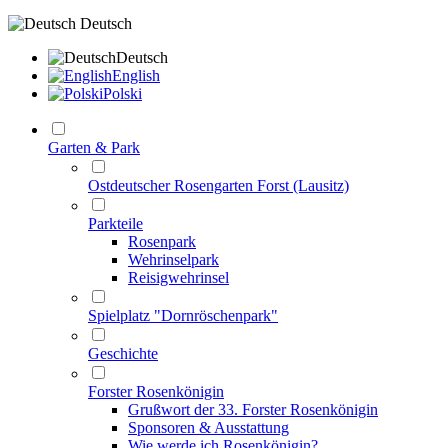
Deutsch
Deutsch
English
Polski
Garten & Park
Ostdeutscher Rosengarten Forst (Lausitz)
Parkteile
Rosenpark
Wehrinselpark
Reisigwehrinsel
Spielplatz "Dornröschenpark"
Geschichte
Forster Rosenkönigin
Grußwort der 33. Forster Rosenkönigin
Sponsoren & Ausstattung
Wie werde ich Rosenkönigin?