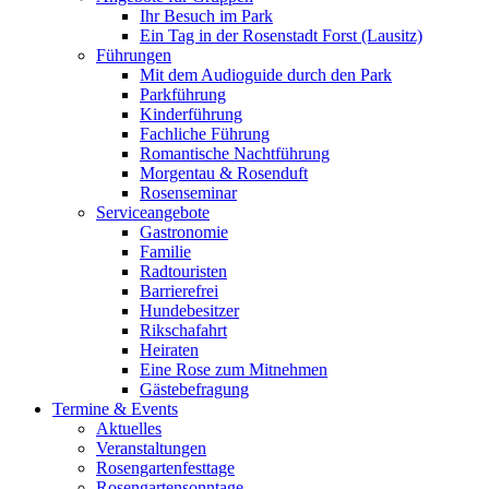
Ihr Besuch im Park
Ein Tag in der Rosenstadt Forst (Lausitz)
Führungen
Mit dem Audioguide durch den Park
Parkführung
Kinderführung
Fachliche Führung
Romantische Nachtführung
Morgentau & Rosenduft
Rosenseminar
Serviceangebote
Gastronomie
Familie
Radtouristen
Barrierefrei
Hundebesitzer
Rikschafahrt
Heiraten
Eine Rose zum Mitnehmen
Gästebefragung
Termine & Events
Aktuelles
Veranstaltungen
Rosengartenfesttage
Rosengartensonntage