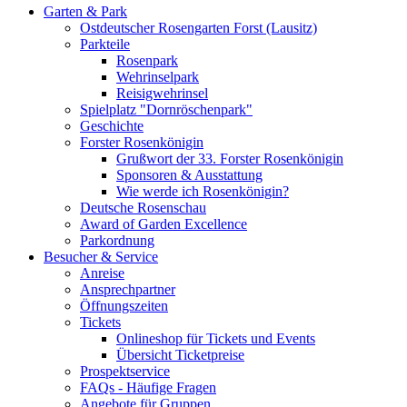
Garten & Park
Ostdeutscher Rosengarten Forst (Lausitz)
Parkteile
Rosenpark
Wehrinselpark
Reisigwehrinsel
Spielplatz "Dornröschenpark"
Geschichte
Forster Rosenkönigin
Grußwort der 33. Forster Rosenkönigin
Sponsoren & Ausstattung
Wie werde ich Rosenkönigin?
Deutsche Rosenschau
Award of Garden Excellence
Parkordnung
Besucher & Service
Anreise
Ansprechpartner
Öffnungszeiten
Tickets
Onlineshop für Tickets und Events
Übersicht Ticketpreise
Prospektservice
FAQs - Häufige Fragen
Angebote für Gruppen