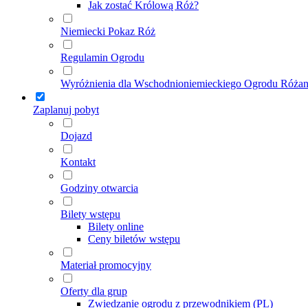
Jak zostać Królową Róż?
Niemiecki Pokaz Róż
Regulamin Ogrodu
Wyróżnienia dla Wschodnioniemieckiego Ogrodu Róża
Zaplanuj pobyt
Dojazd
Kontakt
Godziny otwarcia
Bilety wstępu
Bilety online
Ceny biletów wstępu
Materiał promocyjny
Oferty dla grup
Zwiedzanie ogrodu z przewodnikiem (PL)